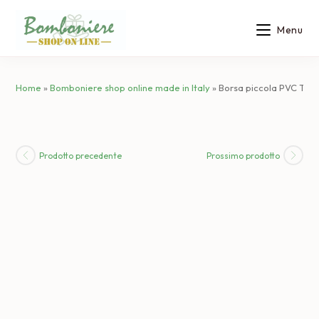
Salta
al
Menu
contenuto
Home
»
Bomboniere shop online made in Italy
»
Borsa piccola PVC Tras
Prodotto precedente
Prossimo prodotto