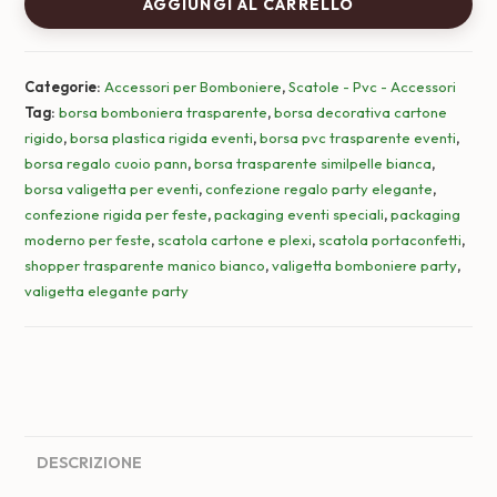
AGGIUNGI AL CARRELLO
PVC
Trasparente
con
Categorie:
Accessori per Bomboniere
,
Scatole - Pvc - Accessori
manico
Tag:
borsa bomboniera trasparente
,
borsa decorativa cartone
similpelle
rigido
,
borsa plastica rigida eventi
,
borsa pvc trasparente eventi
,
bianco
borsa regalo cuoio pann
,
borsa trasparente similpelle bianca
,
quantità
borsa valigetta per eventi
,
confezione regalo party elegante
,
confezione rigida per feste
,
packaging eventi speciali
,
packaging
moderno per feste
,
scatola cartone e plexi
,
scatola portaconfetti
,
shopper trasparente manico bianco
,
valigetta bomboniere party
,
valigetta elegante party
DESCRIZIONE