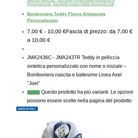
Nascita Maschio
,
Sacchetti Portaconfetti Artigianali e
Personalizzati
,
Sacchetti portaconfetti personalizzati
Bomboniera Teddy Fleece Artigianale
Personalizzato
7,00
€
-
10,00
€
Fascia di prezzo: da 7,00 €
a 10,00 €
JMA2436C - JMA2437R Teddy in pelliccia
sintetica personalizzato con nome o iniziale –
Bomboniera nascita e battesimo Linea Axel
"Joel"
Questo prodotto ha più varianti. Le opzioni
Scegli
possono essere scelte nella pagina del prodotto
MADE IN ITALY