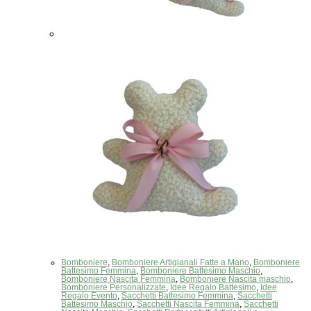
Bomboniere
,
Bomboniere Artigianali Fatte a Mano
,
Bomboniere
Battesimo Femmina
,
Bomboniere Battesimo Maschio
,
Bomboniere Nascita Femmina
,
Bomboniere Nascita maschio
,
Bomboniere Personalizzate
,
Idee Regalo Battesimo
,
Idee
Regalo Evento
,
Sacchetti Battesimo Femmina
,
Sacchetti
Battesimo Maschio
,
Sacchetti Nascita Femmina
,
Sacchetti