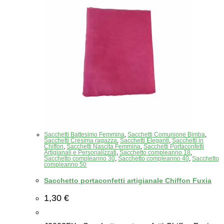
Sacchetti Battesimo Femmina
,
Sacchetti Comunione Bimba
,
Sacchetti Cresima ragazza
,
Sacchetti Eleganti
,
Sacchetti in
Chiffon
,
Sacchetti Nascita Femmina
,
Sacchetti Portaconfetti
Artigianali e Personalizzati
,
Sacchetto compleanno 18
,
Sacchetto compleanno 30
,
Sacchetto compleanno 40
,
Sacchetto
compleanno 50
Sacchetto portaconfetti artigianale Chiffon Fuxia
1,30
€