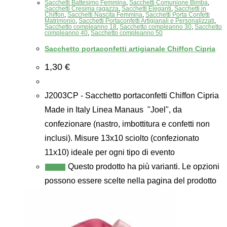
Sacchetti Battesimo Femmina
,
Sacchetti Comunione Bimba
,
Sacchetti Cresima ragazza
,
Sacchetti Eleganti
,
Sacchetti in
Chiffon
,
Sacchetti Nascita Femmina
,
Sacchetti Porta Confetti
Matrimonio
,
Sacchetti Portaconfetti Artigianali e Personalizzati
,
Sacchetto compleanno 18
,
Sacchetto compleanno 30
,
Sacchetto
compleanno 40
,
Sacchetto compleanno 50
Sacchetto portaconfetti artigianale Chiffon Cipria
1,30
€
J2003CP - Sacchetto portaconfetti Chiffon Cipria
Made in Italy Linea Manaus "Joel", da
confezionare (nastro, imbottitura e confetti non
inclusi). Misure 13x10 sciolto (confezionato
11x10) ideale per ogni tipo di evento
Questo prodotto ha più varianti. Le opzioni
Scegli
possono essere scelte nella pagina del prodotto