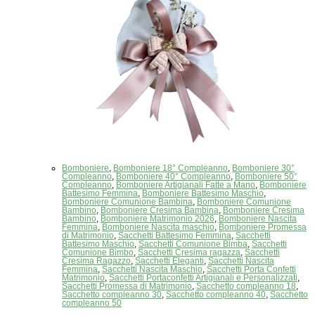
Bomboniere
,
Bomboniere 18° Compleanno
,
Bomboniere 30°
Compleanno
,
Bomboniere 40° Compleanno
,
Bomboniere 50°
Compleanno
,
Bomboniere Artigianali Fatte a Mano
,
Bomboniere
Battesimo Femmina
,
Bomboniere Battesimo Maschio
,
Bomboniere Comunione Bambina
,
Bomboniere Comunione
Bambino
,
Bomboniere Cresima Bambina
,
Bomboniere Cresima
Bambino
,
Bomboniere Matrimonio 2026
,
Bomboniere Nascita
Femmina
,
Bomboniere Nascita maschio
,
Bomboniere Promessa
di Matrimonio
,
Sacchetti Battesimo Femmina
,
Sacchetti
Battesimo Maschio
,
Sacchetti Comunione Bimba
,
Sacchetti
Comunione Bimbo
,
Sacchetti Cresima ragazza
,
Sacchetti
Cresima Ragazzo
,
Sacchetti Eleganti
,
Sacchetti Nascita
Femmina
,
Sacchetti Nascita Maschio
,
Sacchetti Porta Confetti
Matrimonio
,
Sacchetti Portaconfetti Artigianali e Personalizzati
,
Sacchetti Promessa di Matrimonio
,
Sacchetto compleanno 18
,
Sacchetto compleanno 30
,
Sacchetto compleanno 40
,
Sacchetto
compleanno 50