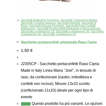
Sacchetti Battesimo Femmina
,
Sacchetti Comunione Bimba
,
Sacchetti Cresima ragazza
,
Sacchetti Eleganti
,
Sacchetti in
Raso
,
Sacchetti Nascita Femmina
,
Sacchetti Porta Confetti
Matrimonio
,
Sacchetti Portaconfetti Artigianali e Personalizzati
,
Sacchetto compleanno 18
,
Sacchetto compleanno 30
,
Sacchetto
compleanno 40
,
Sacchetto compleanno 50
Sacchetto portaconfetti artigianale Raso Cipria
1,50
€
J2305CP - Sacchetto portaconfetti Raso Cipria
Made in Italy Linea Maira "Joel", in tessuto di
raso, da confezionare (nastro, imbottitura e
confetti non inclusi). Misure 13x10 sciolto
(confezionato 11x10) ideale per ogni tipo di
evento
Questo prodotto ha più varianti. Le opzioni
Scegli