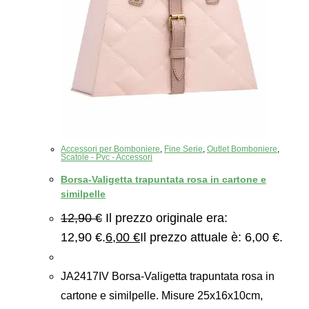
Accessori per Bomboniere
,
Fine Serie
,
Outlet Bomboniere
,
Scatole - Pvc - Accessori
Borsa-Valigetta trapuntata rosa in cartone e
similpelle
12,90
€
Il prezzo originale era:
12,90 €.
6,00
€
Il prezzo attuale è: 6,00 €.
JA2417IV Borsa-Valigetta trapuntata rosa in
cartone e similpelle. Misure 25x16x10cm,