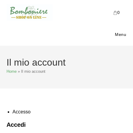
Salta
al
0
contenuto
Menu
Il mio account
Home
»
Il mio account
Accesso
Accedi