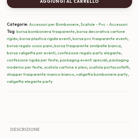
AGGIUNGI AL CARRELLO
PVC
Trasparente
con
Categorie:
Accessori per Bomboniere
,
Scatole - Pvc - Accessori
manico
Tag:
borsa bomboniera trasparente
,
borsa decorativa cartone
similpelle
rigido
,
borsa plastica rigida eventi
,
borsa pvc trasparente eventi
,
bianco
borsa regalo cuoio pann
,
borsa trasparente similpelle bianca
,
quantità
borsa valigetta per eventi
,
confezione regalo party elegante
,
confezione rigida per feste
,
packaging eventi speciali
,
packaging
moderno per feste
,
scatola cartone e plexi
,
scatola portaconfetti
,
shopper trasparente manico bianco
,
valigetta bomboniere party
,
valigetta elegante party
DESCRIZIONE