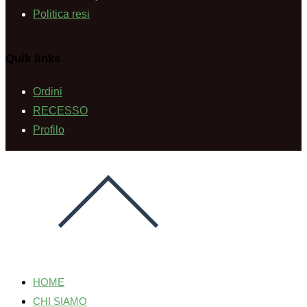
Politica resi
Quik links
Ordini
RECESSO
Profilo
HOME
CHI SIAMO