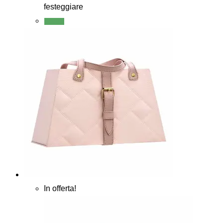
festeggiare
Scegli
In offerta!