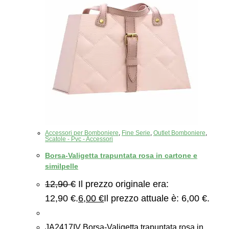
Accessori per Bomboniere
,
Fine Serie
,
Outlet Bomboniere
,
Scatole - Pvc - Accessori
Borsa-Valigetta trapuntata rosa in cartone e
similpelle
12,90
€
Il prezzo originale era:
12,90 €.
6,00
€
Il prezzo attuale è: 6,00 €.
JA2417IV Borsa-Valigetta trapuntata rosa in