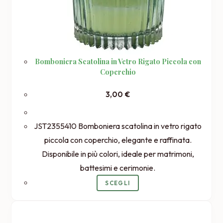
Bomboniera Scatolina in Vetro Rigato Piccola con
Coperchio
3,00
€
JST2355410 Bomboniera scatolina in vetro rigato
piccola con coperchio, elegante e raffinata.
Disponibile in più colori, ideale per matrimoni,
battesimi e cerimonie.
Questo
SCEGLI
prodotto
ha
più