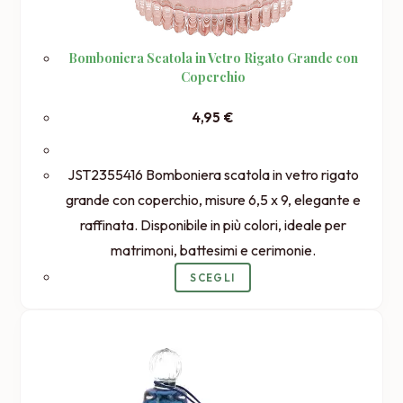
Bomboniera Scatola in Vetro Rigato Grande con
Coperchio
4,95
€
JST2355416 Bomboniera scatola in vetro rigato
grande con coperchio, misure 6,5 x 9, elegante e
raffinata. Disponibile in più colori, ideale per
matrimoni, battesimi e cerimonie.
Questo
SCEGLI
prodotto
ha
più
varianti.
Le