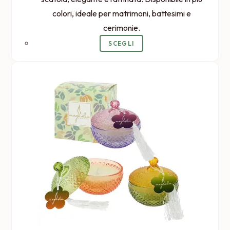
colori, ideale per matrimoni, battesimi e
cerimonie.
Questo
SCEGLI
prodotto
ha
più
varianti.
Le
opzioni
possono
essere
scelte
nella
pagina
del
prodotto