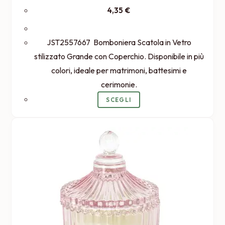
4,35
€
JST2557667 Bomboniera Scatola in Vetro
stilizzato Grande con Coperchio. Disponibile in più
colori, ideale per matrimoni, battesimi e
cerimonie.
Questo
SCEGLI
prodotto
ha
più
varianti.
Le
opzioni
possono
essere
scelte
nella