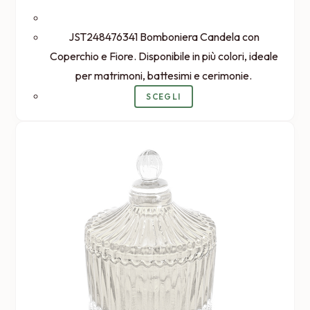
JST248476341 Bomboniera Candela con
Coperchio e Fiore. Disponibile in più colori, ideale
per matrimoni, battesimi e cerimonie.
Questo
SCEGLI
prodotto
ha
più
varianti.
Le
opzioni
possono
essere
scelte
nella
pagina
del