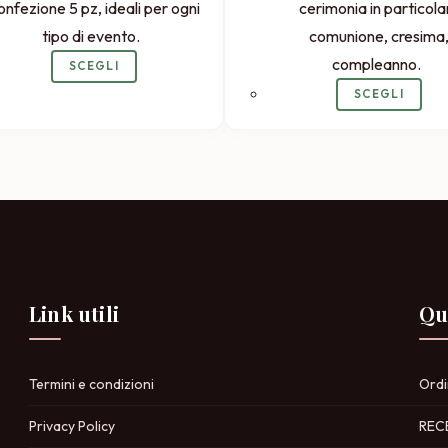
onfezione 5 pz, ideali per ogni
cerimonia in particola
tipo di evento.
comunione, cresima
compleanno.
SCEGLI
SCEGLI
Link utili
Qu
Termini e condizioni
Ordi
Privacy Policy
REC