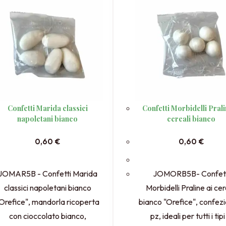
Confetti Marida classici
Confetti Morbidelli Prali
napoletani bianco
cereali bianco
0,60
€
0,60
€
JOMAR5B - Confetti Marida
JOMORB5B- Confett
classici napoletani bianco
Morbidelli Praline ai cer
Orefice", mandorla ricoperta
bianco "Orefice", confez
con cioccolato bianco,
pz, ideali per tutti i tipi