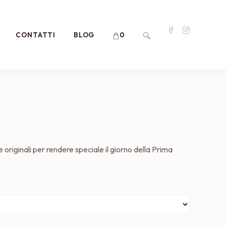
CONTATTI
BLOG
0
ATTIVA/DISATTIVA
LA
RICERCA
SUL
originali per rendere speciale il giorno della Prima
SITO
WEB