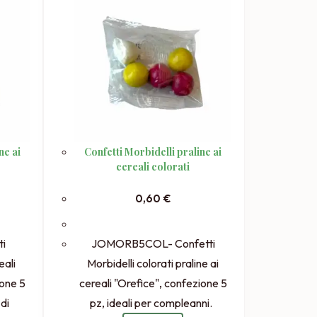
ne ai
Confetti Morbidelli praline ai
cereali colorati
0,60
€
i
JOMORB5COL- Confetti
eali
Morbidelli colorati praline ai
ione 5
cereali "Orefice", confezione 5
 di
pz, ideali per compleanni.