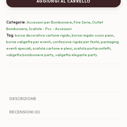
AGGIUNGI AL CARRELLO
trapuntata
rosa
in
Categorie:
Accessori per Bomboniere
,
Fine Serie
,
Outlet
cartone
Bomboniere
,
Scatole - Pvc - Accessori
e
Tag:
borsa decorativa cartone rigido
,
borsa regalo cuoio pann
,
similpelle
borsa valigetta per eventi
,
confezione rigida per feste
,
packaging
quantità
eventi speciali
,
scatola cartone e plexi
,
scatola portaconfetti
,
valigetta bomboniere party
,
valigetta elegante party
DESCRIZIONE
RECENSIONI (0)