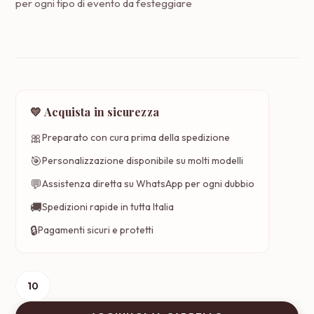
per ogni tipo di evento da festeggiare
💛 Acquista in sicurezza
🎀
Preparato con cura prima della spedizione
🎯
Personalizzazione disponibile su molti modelli
💬
Assistenza diretta su WhatsApp per ogni dubbio
🚚
Spedizioni rapide in tutta Italia
🔒
Pagamenti sicuri e protetti
Borsa-
Valigetta