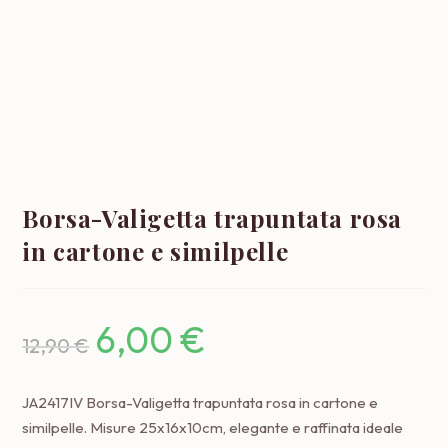
Borsa-Valigetta trapuntata rosa
in cartone e similpelle
Il
Il
6,00
€
12,90
€
prezzo
prezzo
originale
attuale
era:
è:
JA2417IV Borsa-Valigetta trapuntata rosa in cartone e
12,90 €.
6,00 €.
similpelle. Misure 25x16x10cm, elegante e raffinata ideale