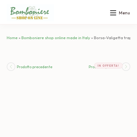
Salta
al
Menu
contenuto
Home
»
Bomboniere shop online made in Italy
»
Borsa-Valigetta trapunt
IN OFFERTA!
Prodotto precedente
Prossimo prodotto