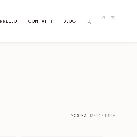
RRELLO
CONTATTI
BLOG
ATTIVA/DISATTIVA
LA
RICERCA
SUL
SITO
MOSTRA:
12
24
TUTTE
WEB