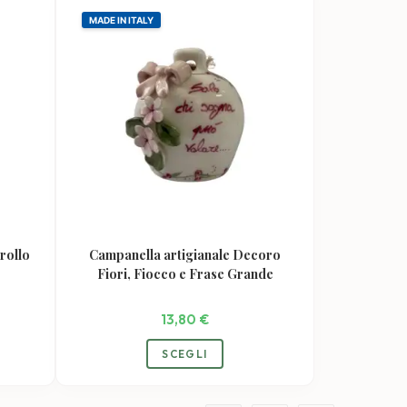
MADE IN ITALY
rollo
Campanella artigianale Decoro
Fiori, Fiocco e Frase Grande
13,80
€
o
Questo
SCEGLI
tto
prodotto
ha
più
i.
varianti.