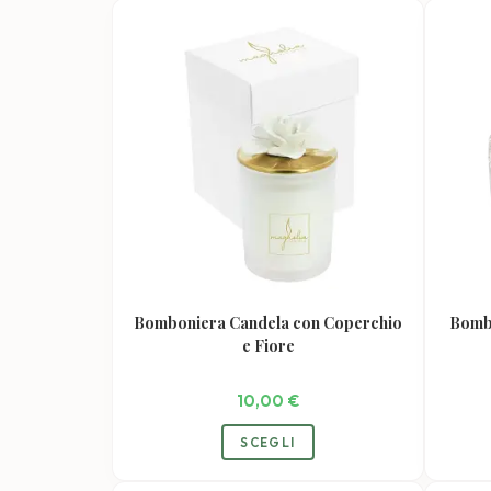
Bomboniera Candela con Coperchio
Bombo
e Fiore
10,00
€
Questo
SCEGLI
prodotto
ha
più