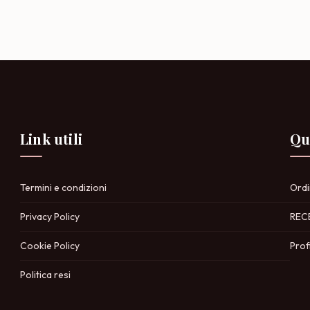
Le
Le
opzioni
opzio
possono
poss
essere
esser
scelte
scelte
nella
nella
pagina
pagin
del
del
prodotto
prodo
Link utili
Qu
Termini e condizioni
Ordi
Privacy Policy
REC
Cookie Policy
Prof
Politica resi