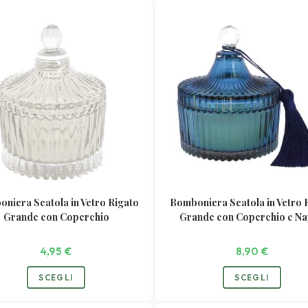
niera Scatola in Vetro Rigato
Bomboniera Scatola in Vetro 
Grande con Coperchio
Grande con Coperchio e N
4,95
€
8,90
€
Questo
Quest
SCEGLI
SCEGLI
prodotto
prodo
ha
ha
più
più