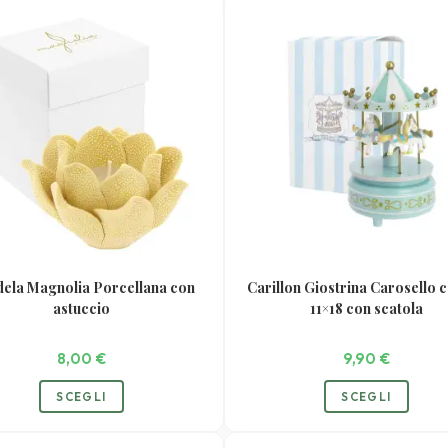
varianti.
variant
Le
Le
opzioni
opzio
possono
poss
essere
esser
scelte
scelte
nella
nella
pagina
pagin
del
del
prodotto
prodo
ela Magnolia Porcellana con
Carillon Giostrina Carosello c
astuccio
11×18 con scatola
8,00
€
9,90
€
Questo
SCEGLI
SCEGLI
prodotto
ha
più
varianti.