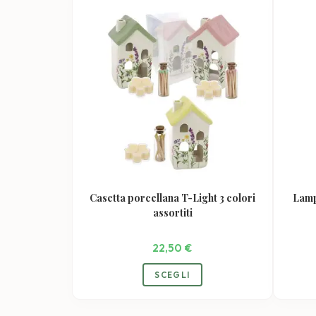
Le
opzioni
possono
essere
scelte
nella
pagina
del
prodotto
Casetta porcellana T-Light 3 colori
Lamp
assortiti
22,50
€
SCEGLI