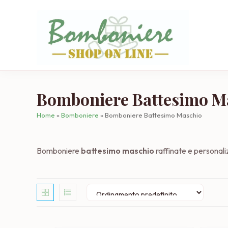
Salta
al
contenuto
Bomboniere Battesimo M
Home
»
Bomboniere
»
Bomboniere Battesimo Maschio
Bomboniere
battesimo maschio
raffinate e personali