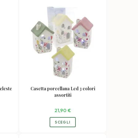
i.
varianti.
Le
ni
opzioni
ono
possono
e
essere
scelte
nella
a
pagina
del
tto
prodotto
eleste
Casetta porcellana Led 3 colori
assortiti
21,90
€
SCEGLI