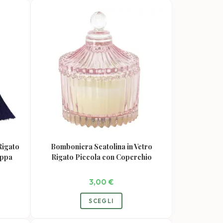
Rigato
Bomboniera Scatolina in Vetro
appa
Rigato Piccola con Coperchio
3,00
€
o
Questo
SCEGLI
tto
prodotto
ha
più