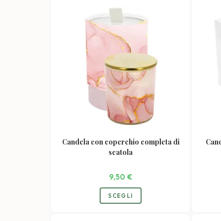
varianti.
Le
opzioni
possono
essere
scelte
nella
pagina
del
prodotto
Candela con coperchio completa di
Cand
scatola
9,50
€
Questo
SCEGLI
prodotto
ha
più
varianti.