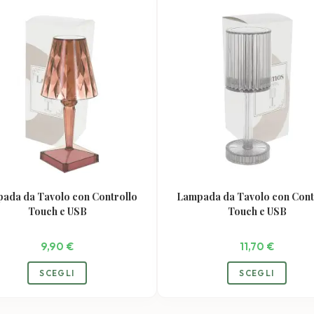
Le
opzioni
possono
essere
scelte
nella
pagina
del
prodotto
ada da Tavolo con Controllo
Lampada da Tavolo con Cont
Touch e USB
Touch e USB
9,90
€
11,70
€
Questo
Quest
SCEGLI
SCEGLI
prodotto
prodo
ha
ha
più
più
varianti.
variant