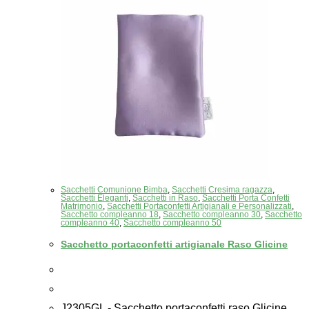
Sacchetti Comunione Bimba
,
Sacchetti Cresima ragazza
,
Sacchetti Eleganti
,
Sacchetti in Raso
,
Sacchetti Porta Confetti
Matrimonio
,
Sacchetti Portaconfetti Artigianali e Personalizzati
,
Sacchetto compleanno 18
,
Sacchetto compleanno 30
,
Sacchetto
compleanno 40
,
Sacchetto compleanno 50
Sacchetto portaconfetti artigianale Raso Glicine
J2305GL - Sacchetto portaconfetti raso Glicine