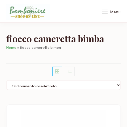
Salta
al
Menu
contenuto
fiocco cameretta bimba
Home
»
fiocco cameretta bimba