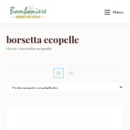
Salta
al
Menu
contenuto
borsetta ecopelle
Home
»
borsetta ecopelle