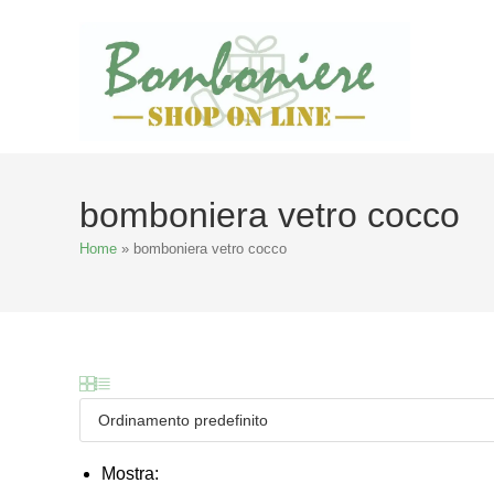
Salta
al
contenuto
bomboniera vetro cocco
Home
»
bomboniera vetro cocco
Mostra: