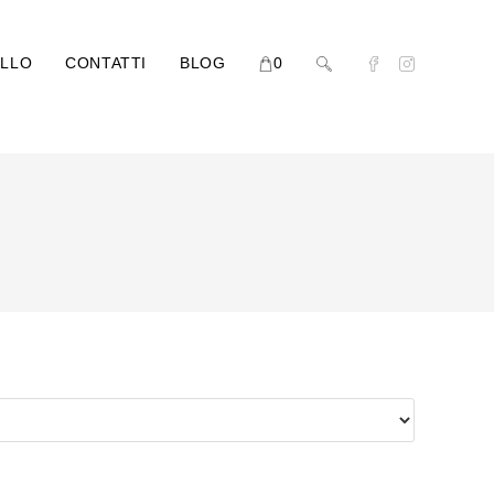
LLO
CONTATTI
BLOG
0
Attiva/disattiva
la
ricerca
sul
sito
web