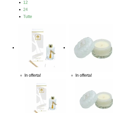
12
24
Tutte
In offerta!
In offerta!