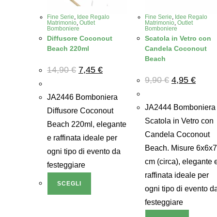
Fine Serie
,
Idee Regalo
Fine Serie
,
Idee Regalo
Matrimonio
,
Outlet
Matrimonio
,
Outlet
Bomboniere
Bomboniere
Diffusore Coconout
Scatola in Vetro con
Beach 220ml
Candela Coconout
Beach
Il
Il
14,90
€
7,45
€
prezzo
prezzo
Il
Il
9,90
€
4,95
€
originale
attuale
prezzo
prezzo
era:
è:
originale
attuale
14,90 €.
7,45 €.
JA2446 Bomboniera
era:
è:
9,90 €.
4,95 €.
JA2444 Bomboniera
Diffusore Coconout
Scatola in Vetro con
Beach 220ml, elegante
Candela Coconout
e raffinata ideale per
Beach. Misure 6x6x
ogni tipo di evento da
cm (circa), elegante 
festeggiare
raffinata ideale per
SCEGLI
ogni tipo di evento d
festeggiare