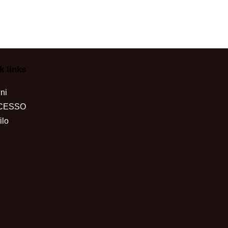
k links
ni
CESSO
ilo