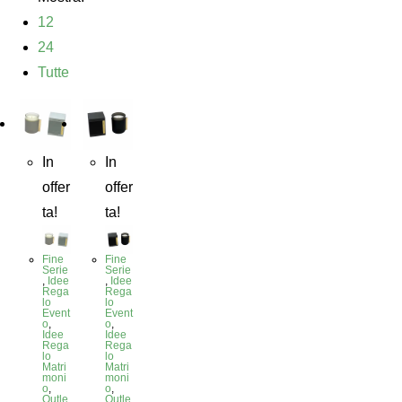
12
24
Tutte
In
In
offer
offer
ta!
ta!
Fine
Fine
Serie
Serie
,
Idee
,
Idee
Rega
Rega
lo
lo
Event
Event
o
,
o
,
Idee
Idee
Rega
Rega
lo
lo
Matri
Matri
moni
moni
o
,
o
,
Outle
Outle