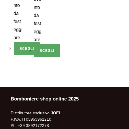
nto
nto
da
da
fest
fest
eggi
eggi
are
are
SCEGLI
SCEGLI
Bomboniere shop online 2025
Distributore esclusivo
JOEL
P.IVA: IT03953961210
Ph: +39 3892172278