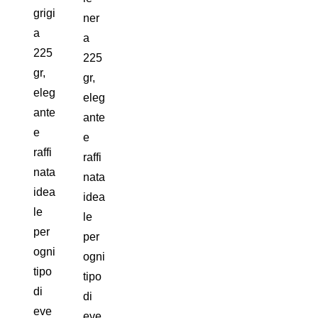
grigi
ner
a
a
225
225
gr,
gr,
eleg
eleg
ante
ante
e
e
raffi
raffi
nata
nata
idea
idea
le
le
per
per
ogni
ogni
tipo
tipo
di
di
eve
eve