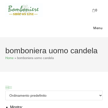
Salta
al
0
contenuto
Menu
bomboniera uomo candela
Home
»
bomboniera uomo candela
Mostra: