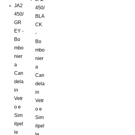
7,25 €.
JA2
450/
450/
BLA
GR
CK
EY -
-
Bo
Bo
mbo
mbo
nier
nier
a
a
Can
Can
dela
dela
in
in
Vetr
Vetr
o e
o e
Sim
Sim
ilpel
ilpel
le
le