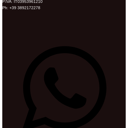
P.IVA: IT03953961210
Ph: +39 3892172278