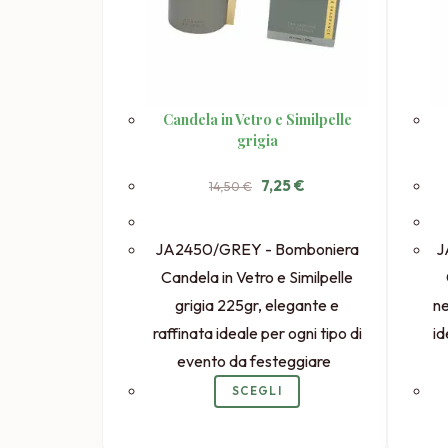
Candela in Vetro e Similpelle
grigia
Il
Il
7,25
€
14,50
€
prezzo
prezzo
originale
attuale
era:
è:
14,50 €.
7,25 €.
JA2450/GREY - Bomboniera
J
Candela in Vetro e Similpelle
grigia 225gr, elegante e
ne
raffinata ideale per ogni tipo di
id
evento da festeggiare
SCEGLI