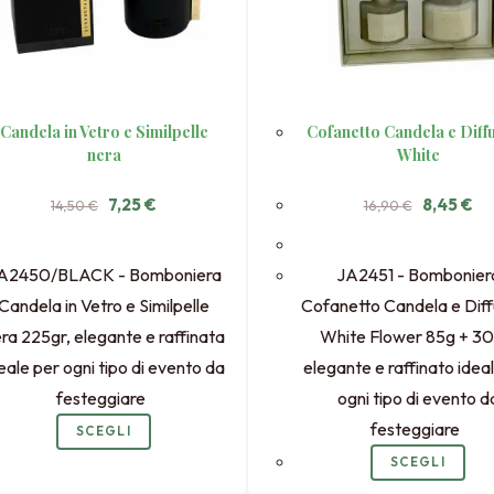
Candela in Vetro e Similpelle
Cofanetto Candela e Diff
nera
White
Il
Il
Il
Il
7,25
€
8,45
€
14,50
€
16,90
€
prezzo
prezzo
prezzo
pr
originale
attuale
originale
att
era:
è:
era:
è:
14,50 €.
7,25 €.
16,90 €.
8,4
A2450/BLACK - Bomboniera
JA2451 - Bombonier
Candela in Vetro e Similpelle
Cofanetto Candela e Dif
ra 225gr, elegante e raffinata
White Flower 85g + 30
eale per ogni tipo di evento da
elegante e raffinato idea
festeggiare
ogni tipo di evento d
festeggiare
SCEGLI
SCEGLI