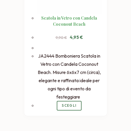
Scatola in Vetro con Candela
Coconout Beach
Il
Il
4,95
€
9,90
€
prezzo
prezzo
originale
attuale
era:
è:
9,90 €.
4,95 €.
JA2444 Bomboniera Scatola in
Vetro con Candela Coconout
Beach. Misure 6x6x7 cm (circa),
elegante e raffinata ideale per
ogni tipo di evento da
festeggiare
SCEGLI