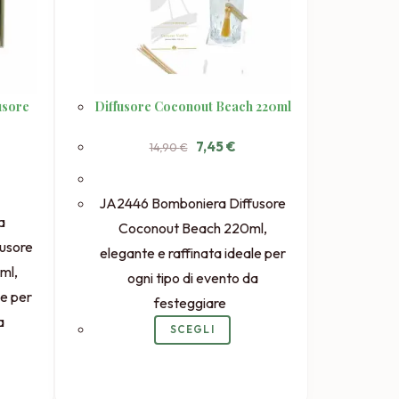
usore
Diffusore Coconout Beach 220ml
Il
Il
7,45
€
14,90
€
prezzo
prezzo
originale
attuale
ezzo
era:
è:
uale
14,90 €.
7,45 €.
JA2446 Bomboniera Diffusore
5 €.
a
Coconout Beach 220ml,
fusore
elegante e raffinata ideale per
ml,
ogni tipo di evento da
le per
festeggiare
a
SCEGLI