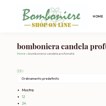
Salta
al
contenuto
HOME
bomboniera candela pro
Home
»
bomboniera candela profumata
Mostra:
12
24