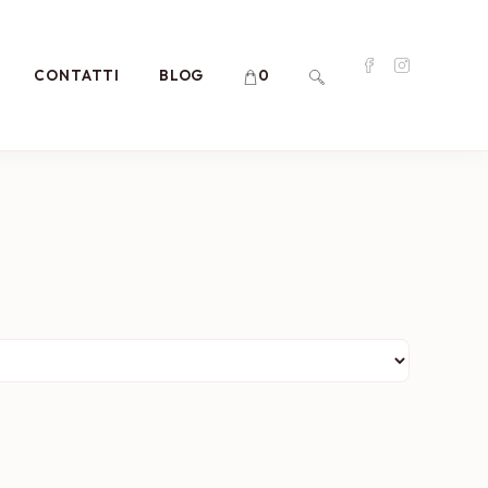
CONTATTI
BLOG
0
ATTIVA/DISATTIVA
LA
RICERCA
SUL
SITO
WEB