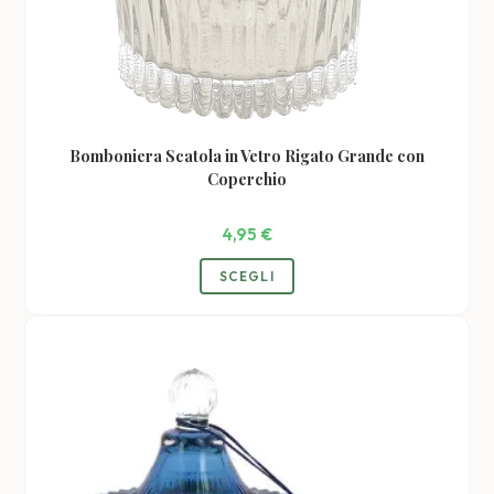
Bomboniera Scatola in Vetro Rigato Grande con
Coperchio
4,95
€
Questo
SCEGLI
prodotto
ha
più
varianti.
Le
opzioni
possono
essere
scelte
nella
pagina
del
prodotto