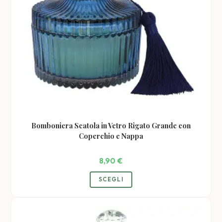
Bomboniera Scatola in Vetro Rigato Grande con
Coperchio e Nappa
8,90
€
Questo
SCEGLI
prodotto
ha
più
varianti.
Le
opzioni