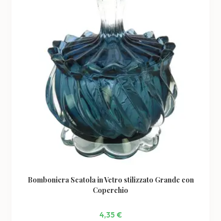
possono
essere
scelte
nella
pagina
del
prodotto
Bomboniera Scatola in Vetro stilizzato Grande con
Coperchio
4,35
€