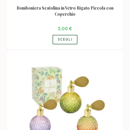
Bomboniera Scatolina in Vetro Rigato Piccola con
Coperchio
3,00
€
Questo
SCEGLI
prodotto
ha
più
varianti.
Le
opzioni
possono
essere
scelte
nella
pagina
del
prodotto