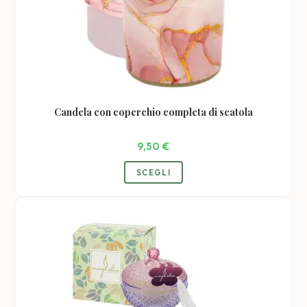
Candela con coperchio completa di scatola
9,50
€
Questo
SCEGLI
prodotto
ha
più
varianti.
Le
opzioni
possono
essere
scelte
nella
pagina
del
prodotto