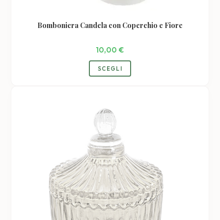
Bomboniera Candela con Coperchio e Fiore
10,00
€
Questo
SCEGLI
prodotto
ha
più
varianti.
Le
opzioni
possono
essere
scelte
nella
pagina
del
prodotto