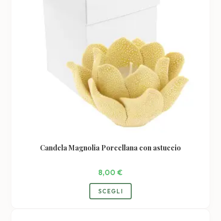
Candela Magnolia Porcellana con astuccio
8,00
€
Questo
SCEGLI
prodotto
ha
più
varianti.
Le