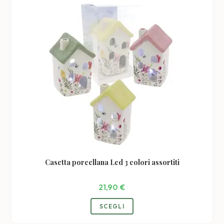
opzioni
possono
essere
scelte
nella
pagina
del
prodotto
Casetta porcellana Led 3 colori assortiti
21,90
€
SCEGLI