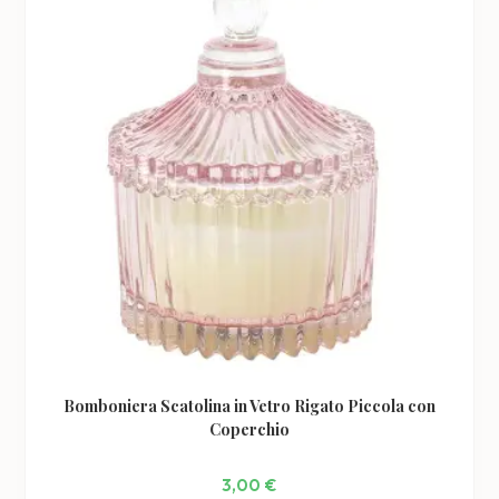
possono
essere
scelte
nella
pagina
del
prodotto
Bomboniera Scatolina in Vetro Rigato Piccola con
Coperchio
3,00
€