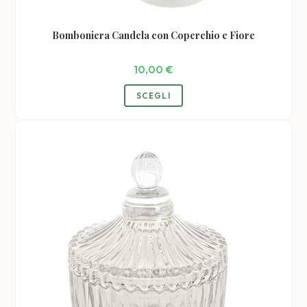
Bomboniera Candela con Coperchio e Fiore
10,00
€
Questo
SCEGLI
prodotto
ha
più
varianti.
Le
opzioni
possono
essere
scelte
nella
pagina
del
prodotto