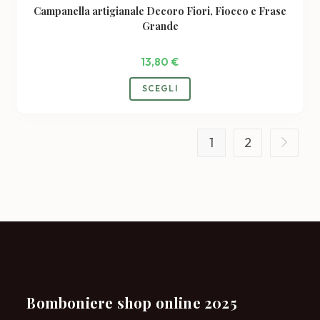
Campanella artigianale Decoro Fiori, Fiocco e Frase
Grande
13,80
€
Questo
SCEGLI
prodotto
ha
più
varianti.
Le
1
2
opzioni
possono
essere
scelte
nella
pagina
del
prodotto
Bomboniere shop online 2025