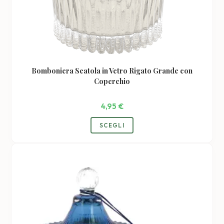
Bomboniera Scatola in Vetro Rigato Grande con
Coperchio
4,95
€
Questo
SCEGLI
prodotto
ha
più
varianti.
Le
opzioni
possono
essere
scelte
nella
pagina
del
prodotto