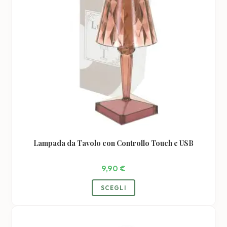
Lampada da Tavolo con Controllo Touch e USB
9,90
€
Questo
SCEGLI
prodotto
ha
più
varianti.
Le
opzioni