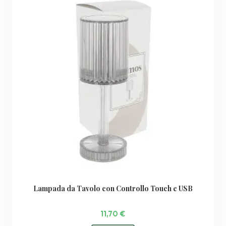
possono
essere
scelte
nella
pagina
del
prodotto
Lampada da Tavolo con Controllo Touch e USB
11,70
€