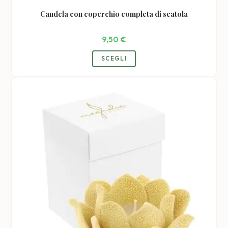
Candela con coperchio completa di scatola
9,50
€
Questo
SCEGLI
prodotto
ha
più
varianti.
Le
opzioni
possono
essere
scelte
nella
pagina
del
prodotto