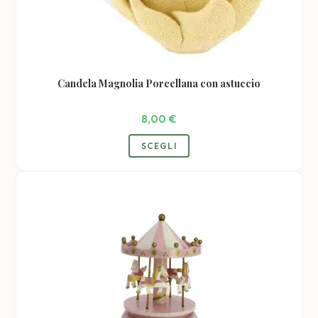
Candela Magnolia Porcellana con astuccio
8,00
€
Questo
SCEGLI
prodotto
ha
più
varianti.
Le
opzioni
possono
essere
scelte
nella
pagina
del
prodotto