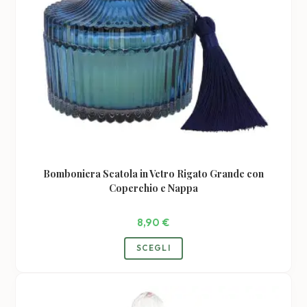
Bomboniera Scatola in Vetro Rigato Grande con
Coperchio e Nappa
8,90
€
Questo
SCEGLI
prodotto
ha
più
varianti.
Le
opzioni